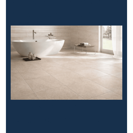
Ontdek hier waar je
moet beginnen!
21 januari 2026
Hoe kun je het
beste keramische
tegels