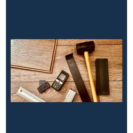
voor PVC? Ontdek
wat jij echt nodig
hebt
5 mei 2026
Binnenkort
laminaat leggen?