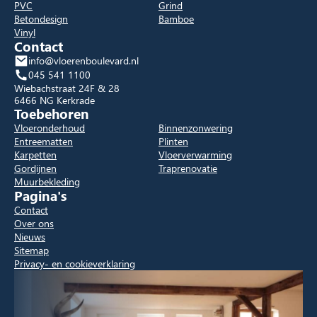
PVC
Grind
Betondesign
Bamboe
Vinyl
Contact
info@vloerenboulevard.nl
045 541 1100
Wiebachstraat 24F & 28
6466 NG Kerkrade
Toebehoren
Vloeronderhoud
Binnenzonwering
Entreematten
Plinten
Karpetten
Vloerverwarming
Gordijnen
Traprenovatie
Muurbekleding
Pagina's
Contact
Over ons
Nieuws
Sitemap
Privacy- en cookieverklaring