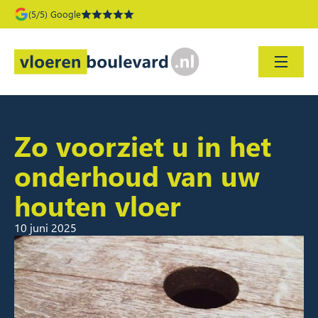
(5/5) Google
Zo voorziet u in het
onderhoud van uw
houten vloer
10 juni 2025