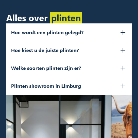
Alles over
plinten
Hoe wordt een plinten gelegd?
Hoe kiest u de juiste plinten?
Welke soorten plinten zijn er?
Plinten showroom in Limburg
Welke soort plint wilt u?
Wat is de dikte en hoogte van de plint die u
nodig heeft?
Welke kleur plint kiest u?
Een plakplint
, ook wel ‘laminaat plint’
genoemd, is een soort plint die u plat op de