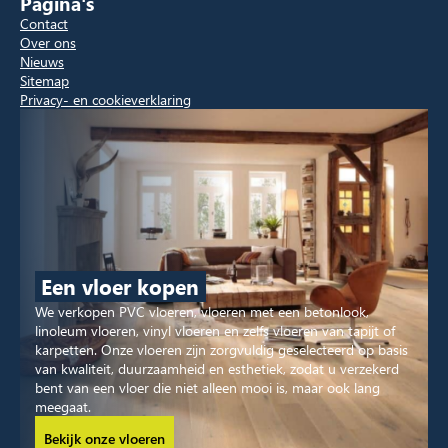
Pagina's
Contact
Over ons
Nieuws
Sitemap
Privacy- en cookieverklaring
Een vloer kopen
We verkopen PVC vloeren, vloeren met een betonlook,
linoleum vloeren, vinyl vloeren en zelfs vloeren van tapijt of
karpetten. Onze vloeren zijn zorgvuldig geselecteerd op basis
van kwaliteit, duurzaamheid en esthetiek, zodat u verzekerd
bent van een vloer die niet alleen mooi is, maar ook lang
meegaat.
Bekijk onze vloeren