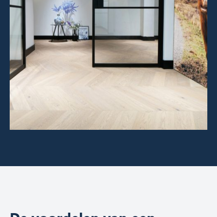
vloer kunt plakken. Dit wil dus zeggen dat het
een ‘liggende’ plint is.
Een muurplint
is een ‘staande plint’ en wordt
tegen de muur bevestigd. Een muurplint kunt u
in de regel aan de muur monteren met
schroeven, spijkerpluggen, een clipsysteem of
montagekit.
Een overzetplint
, ook wel ‘renovatieplinten’
genoemd, kunt u over een bestaande plint heen
zetten. Het grootste voordeel van dit soort
plinten is dat het u oude plint als nieuw laat
uitzien, zonder dat u de oude plinten hoeft te
demonteren/verwijderen.
MDF plinten
zijn gemaakt van geperst hout
materiaal. De voordelen van MDF plinten zijn
dat ze voor een strakke afwerking zorgen,
relatief goedkoop zijn en u ze in elke gewenste
kleur kunt verven.
Hoge plinten
beschermen uw muren extra
goed tegen vuil of beschadiging Ze bedekken