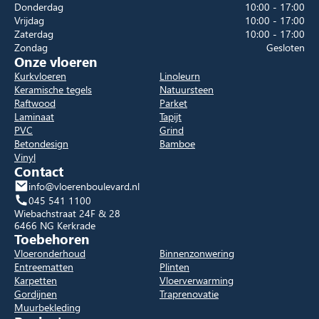
Donderdag
10:00 - 17:00
Vrijdag
10:00 - 17:00
Zaterdag
10:00 - 17:00
Zondag
Gesloten
Onze vloeren
Kurkvloeren
Linoleurn
Keramische tegels
Natuursteen
Raftwood
Parket
Laminaat
Tapijt
PVC
Grind
Betondesign
Bamboe
Vinyl
Contact
info@vloerenboulevard.nl
045 541 1100
Wiebachstraat 24F & 28
6466 NG Kerkrade
Toebehoren
Vloeronderhoud
Binnenzonwering
Entreematten
Plinten
Karpetten
Vloerverwarming
Gordijnen
Traprenovatie
Muurbekleding