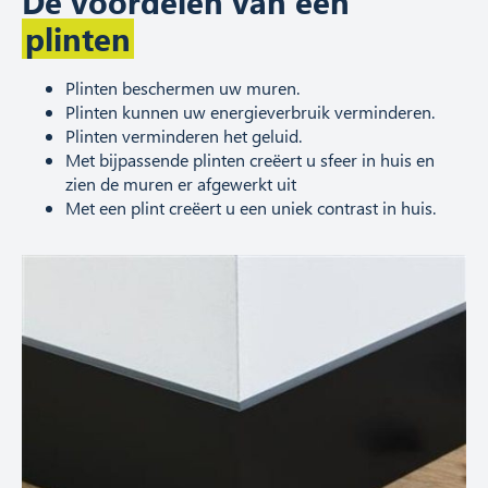
De voordelen van een
namelijk een groter deel van de muur.
Daarnaast kunnen ze uw kamer optisch
plinten
vergroten en een ruimtelijk effect creëren. Hoge
plinten stralen de luxe uit en u kunt ze vaak in
Plinten beschermen uw muren.
jaren ‘30 woningen terug vinden.
Plinten kunnen uw energieverbruik verminderen.
Plinten verminderen het geluid.
Met bijpassende plinten creëert u sfeer in huis en
zien de muren er afgewerkt uit
Met een plint creëert u een uniek contrast in huis.