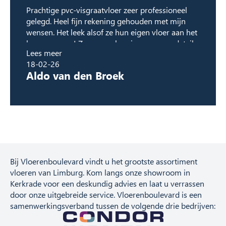
Prachtige pvc-visgraatvloer zeer professioneel
gelegd. Heel fijn rekening gehouden met mijn
wensen. Het leek alsof ze hun eigen vloer aan het
leggen waren! Zeer nauwkeurig, oog voor detail,
Lees meer
heel mooie afwerking. Altijd aanwezig op de
18-02-26
afgesproken tijd. Prima vakmensen van Condor
Aldo van den Broek
Wonen.
Bij Vloerenboulevard vindt u het grootste assortiment
vloeren van Limburg. Kom langs onze showroom in
Kerkrade voor een deskundig advies en laat u verrassen
door onze uitgebreide service. Vloerenboulevard is een
samenwerkingsverband tussen de volgende drie bedrijven: