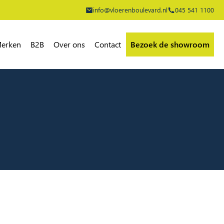
info@vloerenboulevard.nl
045 541 1100
erken
B2B
Over ons
Contact
Bezoek de showroom